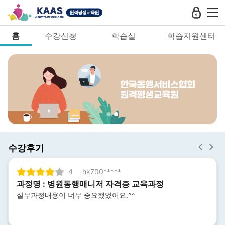
홈
수강신청
학습실
학습지원센터
수강후기
별
별
별
별
별
별
별
4
hk700*****
3
4
5
1
2
3
4
과정명 : 병원동행매니저 자격증 교육과정
개
개
개
개
개
개
개
실무과정내용이 너무 중요했었어요.^^